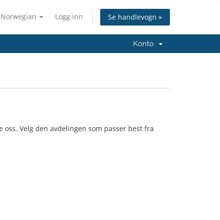
Norwegian
Logg inn
Se handlevogn »
Konto
e oss. Velg den avdelingen som passer best fra