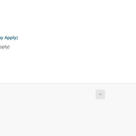
ay Apply)
pply)