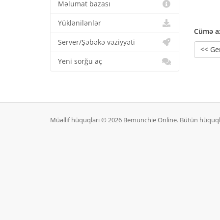
Məlumat bazası
Yüklənilənlər
Cümə ax
Server/Şəbəkə vəziyyəti
<< Ge
Yeni sorğu aç
Müəllif hüquqları © 2026 Bemunchie Online. Bütün hüquql