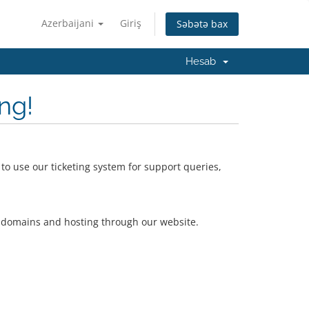
Azerbaijani
Giriş
Səbətə bax
Hesab
ng!
 to use our ticketing system for support queries,
ase domains and hosting through our website.