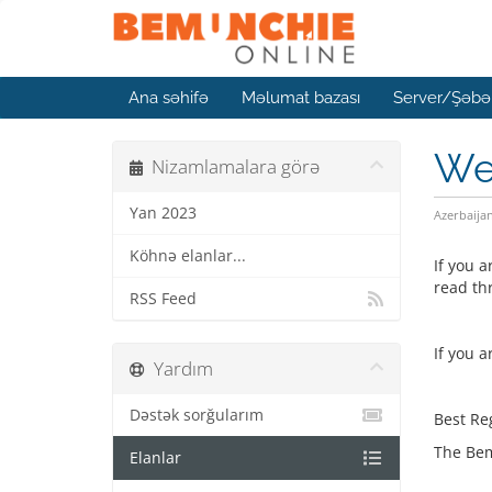
Ana səhifə
Məlumat bazası
Server/Şəbək
We
Nizamlamalara görə
Yan 2023
Azerbaija
Köhnə elanlar...
If you a
read th
RSS Feed
If you a
Yardım
Dəstək sorğularım
Best Re
The Be
Elanlar