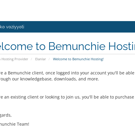
ə vəziyyəti
lcome to Bemunchie Hosti
n Hosting Provider
Elanlar
Welcome to Bemunchie Hosting!
re a Bemunchie client, once logged into your account you'll be able
rough our knowledgebase, downloads, and more.
re an existing client or looking to join us, you'll be able to purch
gards,
munchie Team!